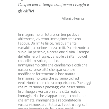
L’acqua con il tempo trasforma i luoghi e
gli edifici
Alfonso Femia
Immaginiamo un futuro, un tempo dove
abiteremo, vivremo, immagineremo con
l’acqua. Da limite fisico, relativamente
variabile, a confine senza limiti. Da orizzonte a
suolo. Da pericolo, a occasione di vita. Il tempo
dell’effimero, fragile, variabile vs il tempo del
consolidato, solido, statico.
Immaginiamo città che cambiamo e città che
nascono, forse città che spariscono e
modificano fortemente la loro natura.
Immaginiamo case che avranno cicli ed
evoluzioni e case che scompariranno. Paesaggi
che muteranno e paesaggi che nasceranno.
In un luogo a voi caro, in una città reale o
immaginaria che vi appartiene, in continente
che amate, immaginate e raccontateci la
vostra visione, architettura, il vostro sogno, il
vostro immaginario, la vostra realtà.