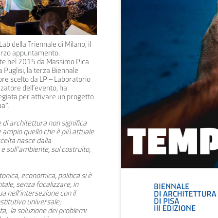
b della Triennale di Milano, il
 terzo appuntamento.
date nel 2015 da Massimo Pica
Puglisi, la terza Biennale
ore scelto da LP – Laboratorio
atore dell’evento, ha
legiata per attivare un progetto
a”.
 di architettura non significa
 ampio quello che è più attuale
scelta nasce dalla
e sull’ambiente, sul costruito,
ttonica, economica, politica si è
ale, senza focalizzare, in
a nell’intersezione con il
stitutivo universale;
ta, la soluzione dei problemi