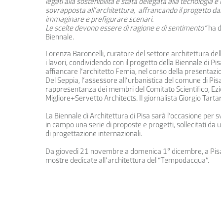
legati alla sostenibilità è stata delegata alla tecnologia e 
sovrapposta all’architettura, affrancando il progetto dal
immaginare e prefigurare scenari.
Le scelte devono essere di ragione e di sentimento”
ha d
Biennale.
Lorenza Baroncelli, curatore del settore architettura del
i lavori, condividendo con il progetto della Biennale di Pis
affiancare l’architetto Femia, nel corso della presentazi
Del Seppia, l’assessore all’urbanistica del comune di Pisa
rappresentanza dei membri del Comitato Scientifico, Ezio 
Migliore+Servetto Architects. Il giornalista Giorgio Tarta
La Biennale di Architettura di Pisa sarà l’occasione per 
in campo una serie di proposte e progetti, sollecitati da un
di progettazione internazionali.
Da giovedì 21 novembre a domenica 1° dicembre, a Pisa, di
mostre dedicate all’architettura del “Tempodacqua”.