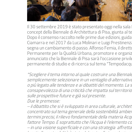
Il 30 settembre 2019 è stato presentato oggi nella sala La
concept della Biennale di Architettura di Pisa, giunta al
Dopo il consenso raccolto nelle prime due edizioni, gui
Ciamarra e nel 2017 da Luca Molinari e Luigi Prestinenza 
segna un cambiamento di passo. Alfonso Femia, il dirett
Permanente per la Qualità Urbana, promotore e organizz
annunciato che la Biennale di Pisa sarà l’occasione privi
permanente di studio e di ricerca sul tema “Tempodacqu
“Scegliere il tema intorno al quale costruire una Biennale
semplicemente selezionare in un ventaglio di alternative
o più legato alle tendenze e ai dibattiti del momento. La 
consapevolezza di una criticità che impatta sul territorio 
sulle prospettive future e già sul presente.
Due le premesse:
– il dibattito che si è sviluppato in area culturale, archite
concentrato sul tema generale della sostenibilità ambient
termini precisi, il rilievo fondamentale della materia Acqu
fattore Tempo. E soprattutto che l’Acqua è l’elemento co
– in una visione superficiale e con una strategia affretta