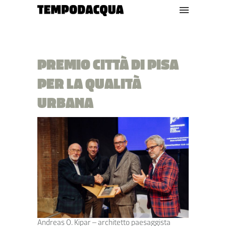
PREMIO CITTÀ DI PISA
PER LA QUALITÀ
URBANA
Andreas O. Kipar – architetto paesaggista