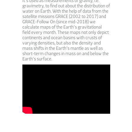
It’s used as measurements of gravity, i.e.
gravimetry, to find out about the distribution of
water on Earth. With the help of data from the
satellite missions GRACE (2002 to 2017) and
GRACE-Follow On (since mid-2018) we
calculate maps of the Earth’s gravitational
field every month. These maps not only depict
continents and ocean basins with crusts of
varying densities, but also the density and
mass shifts in the Earth’s mantle as well as
short-term changes in mass on and below the
Earth’s surface.