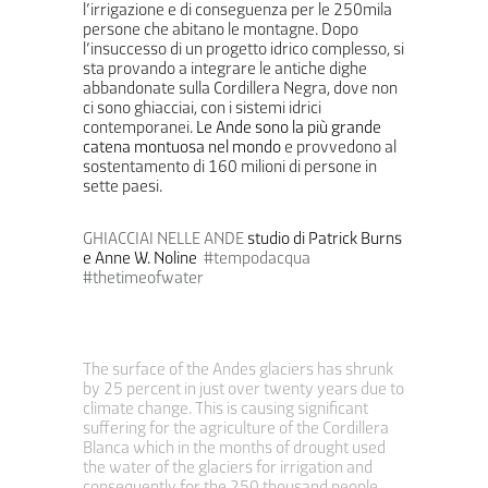
l’irrigazione e di conseguenza per le 250mila
persone che abitano le montagne. Dopo
l’insuccesso di un progetto idrico complesso, si
sta provando a integrare le antiche dighe
abbandonate sulla Cordillera Negra, dove non
ci sono ghiacciai, con i sistemi idrici
contemporanei.
Le Ande sono la più grande
catena montuosa nel mondo
e provvedono al
sostentamento di 160 milioni di persone in
sette paesi.
GHIACCIAI NELLE ANDE
studio di Patrick Burns
e Anne W. Noline
#tempodacqua
#thetimeofwater
The surface of the Andes glaciers has shrunk
by 25 percent in just over twenty years due to
climate change. This is causing significant
suffering for the agriculture of the Cordillera
Blanca which in the months of drought used
the water of the glaciers for irrigation and
consequently for the 250 thousand people