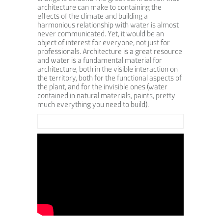
architecture can make to containing the
effects of the climate and building a
harmonious relationship with water is almost
never communicated. Yet, it would be an
object of interest for everyone, not just for
professionals. Architecture is a great resource
and water is a fundamental material for
architecture, both in the visible interaction on
the territory, both for the functional aspects of
the plant, and for the invisible ones (water
contained in natural materials, paints, pretty
much everything you need to build).