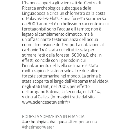
L’hanno scoperta gli scienziati del Centro di
Ricerca archeologica subacquea della
Linguadooca a circa un chilometro dalla costa
di Palavas-les-Flots. È una foresta sommersa
da 8000 anni. Ed è un bellissimo racconto in cui
i protagonisti sono l’acqua e il tempo; non è
legato al cambiamento climatico, ma è
un’affascinante testimonianza dell’acqua
come dimensione del tempo. La datazione al
carbonio 14 è stata quindi utilizzata per
stimare l’età della foresta: 6000 a.C. che, in
effetti, coincide con il periodo in cui
l’innalzamento del livello del mare è stato
molto rapido. Esistono solo altre due altre
foreste sottomarine nel mondo. La prima è
stata scoperta al largo dell’Alabama (nel video),
negli Stati Uniti, nel 2005, per effetto
dell’uragano Katrina; la seconda, nel 2014,
vicino al Galles. (Immagini tratte dal sito
www.sciencesetavenir.fr)
FORESTA SOMMERSA IN FRANCIA
#archeologiasubacquea
#tempodacqua
#thetimeofwater